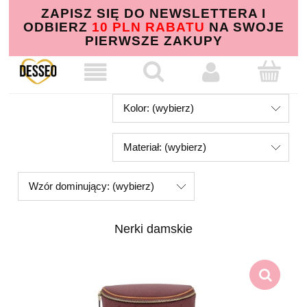
ZAPISZ SIĘ DO NEWSLETTERA I
ODBIERZ
10 PLN RABATU
NA SWOJE
PIERWSZE ZAKUPY
Kolor: (wybierz)
Materiał: (wybierz)
Wzór dominujący: (wybierz)
Nerki damskie