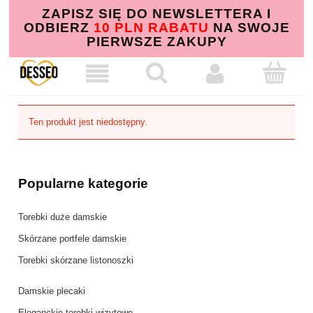
ZAPISZ SIĘ DO NEWSLETTERA I
ODBIERZ
10 PLN RABATU
NA SWOJE
PIERWSZE ZAKUPY
Ten produkt jest niedostępny.
Popularne kategorie
Torebki duże damskie
Skórzane portfele damskie
Torebki skórzane listonoszki
Damskie plecaki
Eleganckie torebki wizytowe